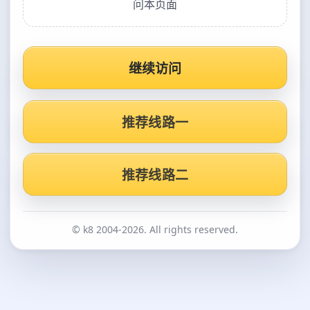
问本页面
继续访问
推荐线路一
推荐线路二
© k8 2004-2026. All rights reserved.