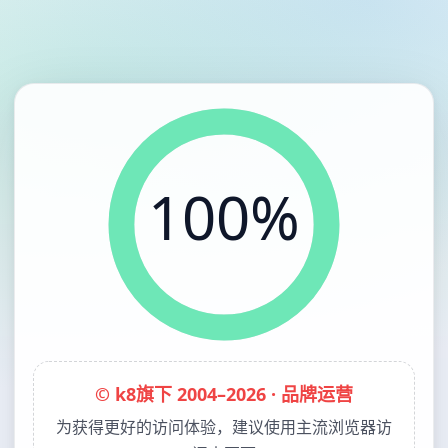
100%
© k8旗下 2004–2026 · 品牌运营
为获得更好的访问体验，建议使用主流浏览器访